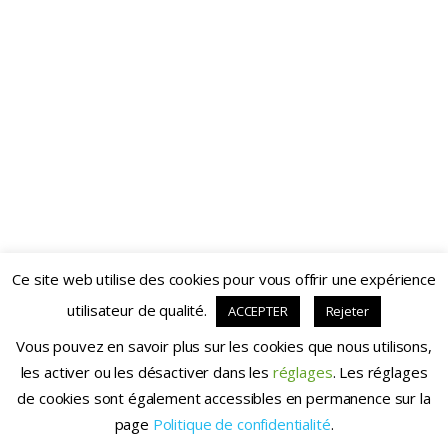
Mot de passe
Se souvenir de moi
Inscription
Mot de passe oublié ?
Ce site web utilise des cookies pour vous offrir une expérience
utilisateur de qualité.
ACCEPTER
Rejeter
Chezvousgym.fr - 2020
Vous pouvez en savoir plus sur les cookies que nous utilisons,
les activer ou les désactiver dans les
réglages
. Les réglages
de cookies sont également accessibles en permanence sur la
page
Politique de confidentialité
.