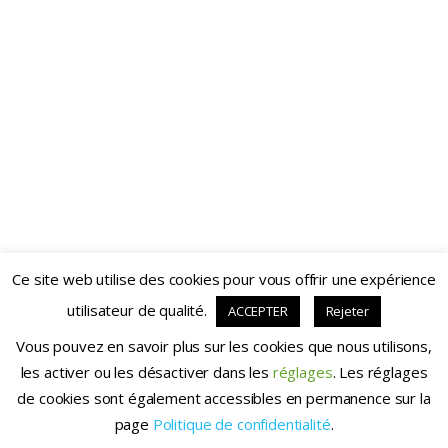
Mot de passe
Se souvenir de moi
Inscription
Mot de passe oublié ?
Ce site web utilise des cookies pour vous offrir une expérience
utilisateur de qualité.
ACCEPTER
Rejeter
Chezvousgym.fr - 2020
Vous pouvez en savoir plus sur les cookies que nous utilisons,
les activer ou les désactiver dans les
réglages
. Les réglages
de cookies sont également accessibles en permanence sur la
page
Politique de confidentialité
.